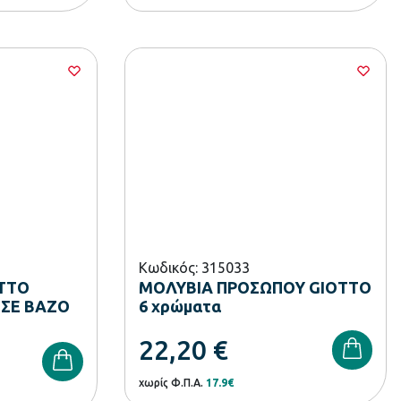
Κωδικός: 315033
TTO
ΜΟΛΥΒΙΑ ΠΡΟΣΩΠΟΥ GIOTTO
 ΣΕ ΒΑΖΟ
6 χρώματα
22,20
€
χωρίς Φ.Π.Α.
17.9€