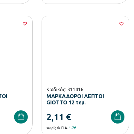
Κωδικός: 311416
ΤΟΙ
ΜΑΡΚΑΔΟΡΟΙ ΛΕΠΤΟΙ
GIOTTO 12 τεμ.
2,11
€
χωρίς Φ.Π.Α.
1.7€