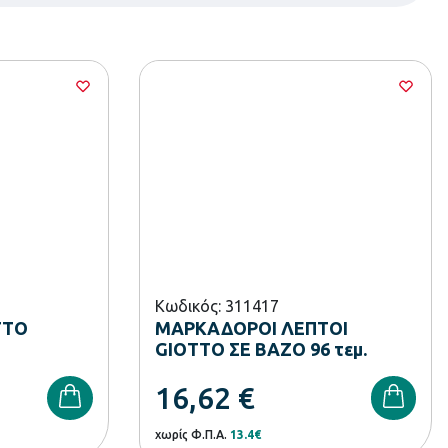
Κωδικός: 311417
TTO
ΜΑΡΚΑΔΟΡΟΙ ΛΕΠΤΟΙ
GIOTTO ΣΕ ΒΑΖΟ 96 τεμ.
16,62
€
χωρίς Φ.Π.Α.
13.4€