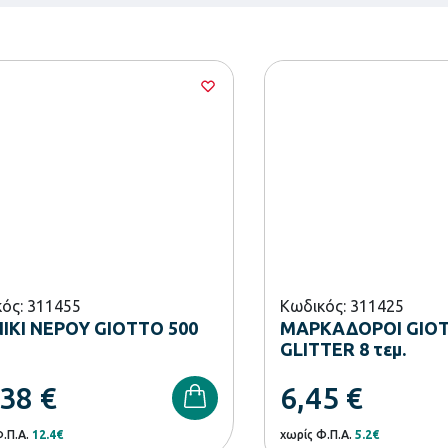
ός: 311455
Κωδικός: 311425
ΙΚΙ ΝΕΡΟΥ GIOTTO 500
ΜΑΡΚΑΔΟΡΟΙ GIO
GLITTER 8 τεμ.
,38
€
6,45
€
Φ.Π.Α.
12.4€
χωρίς Φ.Π.Α.
5.2€