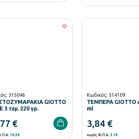
ός: 315046
Κωδικός: 314109
ΣΤΟΖΥΜΑΡΑΚΙΑ GIOTTO
ΤΕΜΠΕΡΑ GIOTTO 
 3 τεμ. 220 γρ.
ml
,77
€
3,84
€
Φ.Π.Α.
10.3€
χωρίς Φ.Π.Α.
3.1€