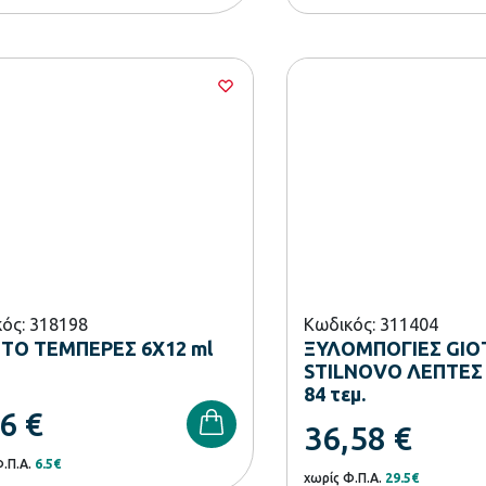
ός: 318198
Κωδικός: 311404
TO ΤΕΜΠΕΡΕΣ 6X12 ml
ΞΥΛΟΜΠΟΓΙΕΣ GIO
STILNOVO ΛΕΠΤΕΣ
84 τεμ.
06
€
36,58
€
Φ.Π.Α.
6.5€
χωρίς Φ.Π.Α.
29.5€