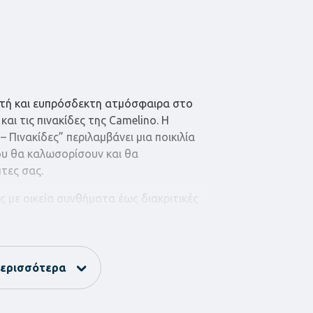
στή και ευπρόσδεκτη ατμόσφαιρα στο
 και τις πινακίδες της Camelino. Η
 Πινακίδες” περιλαμβάνει μια ποικιλία
ου θα καλωσορίσουν και θα
τες σας.
ς με οικεία συνθήματα έως διακριτικές
ον δρόμο προς τα διάφορα δωμάτια, η
ιλογές για κάθε στυλ και διακόσμηση.
με αυτές τις γλυκές και λειτουργικές
ερισσότερα
ης Camelino και καλωσορίστε τους
σας με στυλ και ζεστασιά.