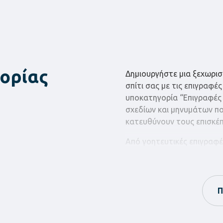
ορίας
Δημιουργήστε μια ξεχωρι
σπίτι σας με τις επιγραφές
υποκατηγορία “Επιγραφές –
σχεδίων και μηνυμάτων π
κατευθύνουν τους επισκέπ
Από γοητευτικές επιγραφέ
πινακίδες που δείχνουν τ
συλλογή μας προσφέρει επ
Διακοσμήστε το σπίτι σας 
Π
επιγραφές και πινακίδες τ
φίλους και την οικογένειά 