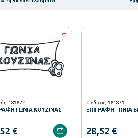
άνιση
54 αποτελέσματα
Εμ
ός: 181872
Κωδικός: 181871
ΡΑΦΗ ΓΩΝΙΑ ΚΟΥΖΙΝΑΣ
ΕΠΙΓΡΑΦΗ ΓΩΝΙΑ Β
,52
€
28,52
€