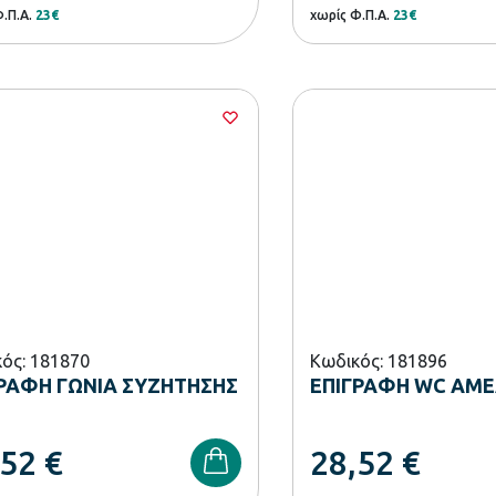
Φ.Π.Α.
23€
χωρίς Φ.Π.Α.
23€
ός: 181870
Κωδικός: 181896
ΡΑΦΗ ΓΩΝΙΑ ΣΥΖΗΤΗΣΗΣ
ΕΠΙΓΡΑΦΗ WC ΑΜ
,52
€
28,52
€