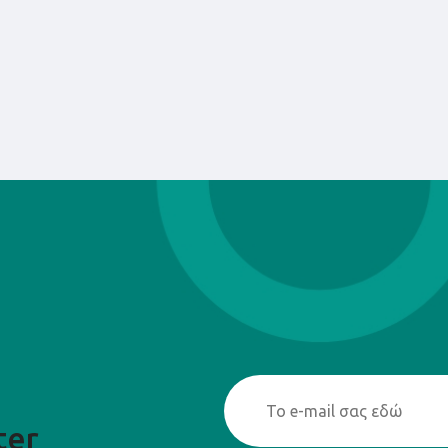
θέματα όπως η ευθύνη, η 
μαθαίνουν πώς να καθαρίζ
της κούκλας τους, πώς να
ανάλογα με την περίσταση
σε καλή κατάσταση. Αυτέ
ανάπτυξη της λεπτής κινητ
ικανότητας λήψης αποφά
Επιπλέον, η Camelino προσ
κούκλας σε ποικιλία υλικώ
μέχρι μοντέρνα και τρέντι
από υλικά υψηλής ποιότητα
εξασφαλίζοντας ότι μπορο
στο σπίτι. Με έναν τόσο 
καθιστά εύκολο για τα παι
παιχνιδιού τους και να αν
κούκλες τους, καλλιεργώντ
συνοδεύουν σε όλη τους τ
ter