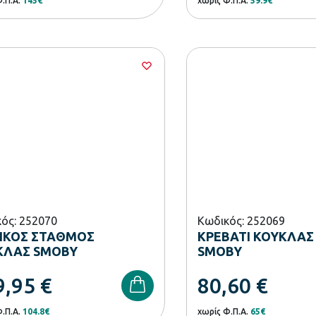
Φ.Π.Α.
145€
χωρίς Φ.Π.Α.
59.9€
ός: 252070
Κωδικός: 252069
ΔΙΚΟΣ ΣΤΑΘΜΟΣ
ΚΡΕΒΑΤΙ ΚΟΥΚΛΑΣ
ΚΛΑΣ SMOBY
SMOBY
9,95
€
80,60
€
Φ.Π.Α.
104.8€
χωρίς Φ.Π.Α.
65€