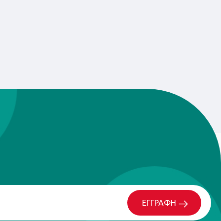
φροντίδα και η οργάνωση. Τα παιδιά
ουν και να τακτοποιούν τα αξεσουάρ
 επιλέγουν το κατάλληλο ντύσιμο
, και πώς να διατηρούν την κούκλα τους
ς οι δραστηριότητες βοηθούν στην
ικότητας, της λογικής σκέψης και της
σεων.
φέρει αυτά τα παιχνίδια περιποίησης
ν και στυλ, από κλασικά και παραδοσιακά
. Το κάθε προϊόν είναι κατασκευασμένο
ς που είναι ασφαλή για τα παιδιά,
ύν να το χρησιμοποιούν με ασφάλεια
πλούσιο κατάλογο επιλογών, η Camelino
διά να εξατομικεύσουν την εμπειρία
απτύξουν μια μοναδική σχέση με τις
ας αξίες και δεξιότητες που θα τους
η ζωή.
ΕΓΓΡΑΦΗ