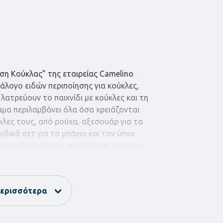
ση Κούκλας” της εταιρείας Camelino
άλογο ειδών περιποίησης για κούκλες,
 λατρεύουν το παιχνίδι με κούκλες και τη
άμα περιλαμβάνει όλα όσα χρειάζονται
κλες τους, από ρούχα, αξεσουάρ για τα
ιδικά σετ για το μπάνιο και τον ύπνο
αι σχεδιασμένο με φινέτσα και προσοχή
οντας στα παιδιά την ευκαιρία να
και φροντιστικές τους δεξιότητες μέσα
ερισσότερα
δαση, τα παιχνίδια περιποίησης κούκλας
σμένα για να διδάσκουν τα παιδιά σε