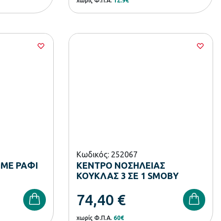
χωρίς Φ.Π.Α.
12.9€
Κωδικός: 252067
 ΜΕ ΡΑΦΙ
ΚΕΝΤΡΟ ΝΟΣΗΛΕΙΑΣ
ΚΟΥΚΛΑΣ 3 ΣΕ 1 SMOBY
74,40
€
χωρίς Φ.Π.Α.
60€