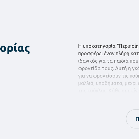
ορίας
Η υποκατηγορία “Περιποίη
προσφέρει έναν πλήρη κατ
ιδανικός για τα παιδιά που
φροντίδα τους. Αυτή η γκ
για να φροντίσουν τις κού
μαλλιά, υποδήματα, μέχρι ε
της κούκλας. Κάθε σετ είν
στη λεπτομέρεια, προσφέρ
εξελίξουν τις κοινωνικές 
από το παιχνίδι.
Π
Πέρα από την απλή διασκέ
της Camelino είναι σχεδια