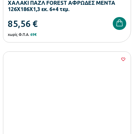
ΧΑΛΑΚΙ ΠΑΖΛ FOREST ΑΦΡΩΔΕΣ ΜΕΝΤΑ
126Χ186Χ1,3 εκ. 6+4 τεμ.
85,56
€
χωρίς Φ.Π.Α.
69€