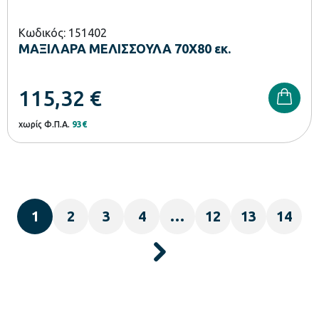
Κωδικός: 151402
ΜΑΞΙΛΑΡΑ ΜΕΛΙΣΣΟΥΛΑ 70Χ80 εκ.
115,32
€
χωρίς Φ.Π.Α.
93€
1
2
3
4
…
12
13
14