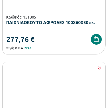
Κωδικός: 151805
ΠΑΙΧΝΙΔΟΚΟΥΤΟ ΑΦΡΩΔΕΣ 100Χ60Χ30 εκ.
277,76
€
χωρίς Φ.Π.Α.
224€