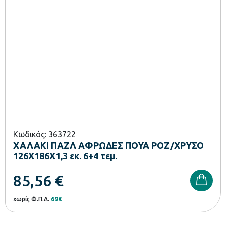
Κωδικός: 363722
ΧΑΛΑΚΙ ΠΑΖΛ ΑΦΡΩΔΕΣ ΠΟΥΑ ΡΟΖ/ΧΡΥΣΟ
126Χ186Χ1,3 εκ. 6+4 τεμ.
85,56
€
χωρίς Φ.Π.Α.
69€