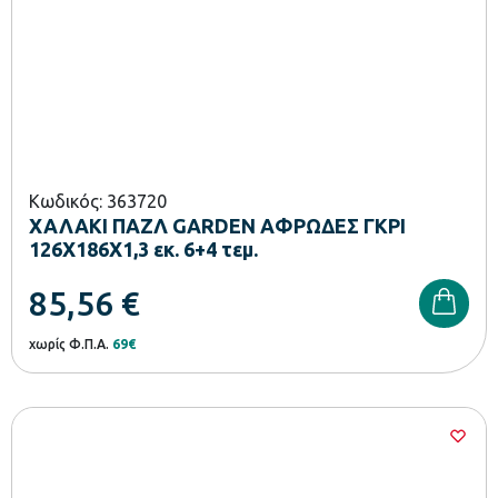
Κωδικός: 363720
ΧΑΛΑΚΙ ΠΑΖΛ GARDEN ΑΦΡΩΔΕΣ ΓΚΡΙ
126Χ186Χ1,3 εκ. 6+4 τεμ.
85,56
€
χωρίς Φ.Π.Α.
69€