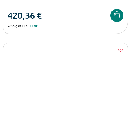
420,36
€
χωρίς Φ.Π.Α.
339€