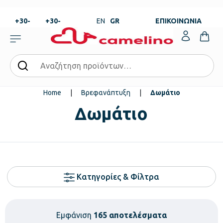
+30-
+30-
EN
GR
ΕΠΙΚΟΙΝΩΝΙΑ
23820-
23820-
|
99273
99673
Home
|
Βρεφανάπτυξη
|
Δωμάτιο
Δωμάτιο
Κατηγορίες & Φίλτρα
Εμφάνιση
165 αποτελέσματα