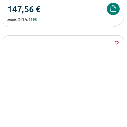
147,56
€
χωρίς Φ.Π.Α.
119€