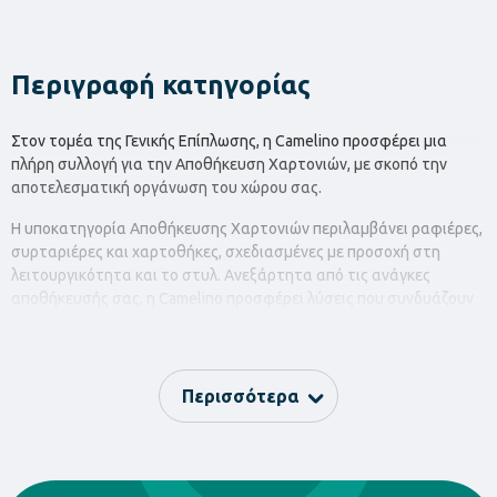
Περιγραφή κατηγορίας
Στον τομέα της Γενικής Επίπλωσης, η Camelino προσφέρει μια
πλήρη συλλογή για την Αποθήκευση Χαρτονιών, με σκοπό την
αποτελεσματική οργάνωση του χώρου σας.
Η υποκατηγορία Αποθήκευσης Χαρτονιών περιλαμβάνει ραφιέρες,
συρταριέρες και χαρτοθήκες, σχεδιασμένες με προσοχή στη
λειτουργικότητα και το στυλ. Ανεξάρτητα από τις ανάγκες
αποθήκευσής σας, η Camelino προσφέρει λύσεις που συνδυάζουν
πρακτικότητα και αισθητική.
Οι ραφιέρες μας παρέχουν ευέλικτες επιλογές αποθήκευσης για τα
χαρτονιά σας, ενώ οι συρταριέρες μπορούν να φιλοξενήσουν
Περισσότερα
μικρούς αντικειμενικούς χώρους με ευκολία. Επιπλέον, οι
χαρτοθήκες μας προσφέρουν πρακτική και κομψή αποθήκευση για
διάφορα είδη χαρτονιών.