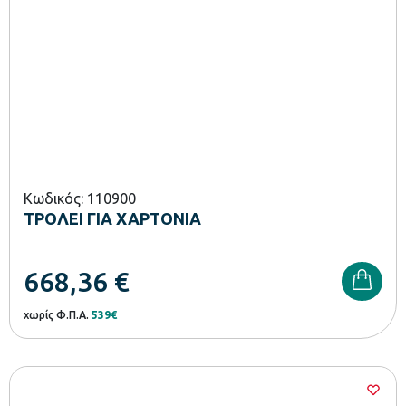
Κωδικός: 110900
ΤΡΟΛΕΙ ΓΙΑ ΧΑΡΤΟΝΙΑ
668,36
€
χωρίς Φ.Π.Α.
539€