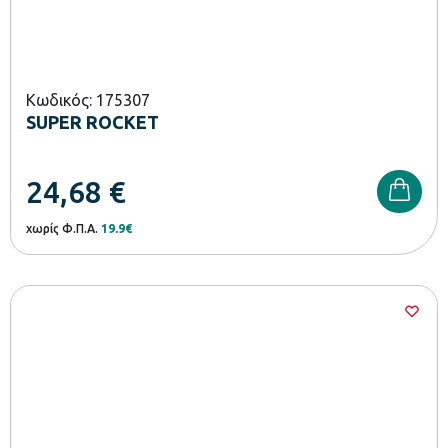
Κωδικός: 175307
SUPER ROCKET
24,68
€
χωρίς Φ.Π.Α.
19.9€