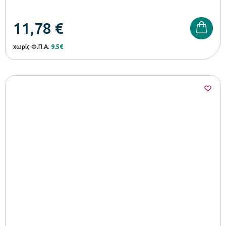
11,78
€
χωρίς Φ.Π.Α.
9.5€