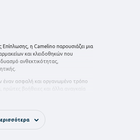
ς Επίπλωσης, η Camelino παρουσιάζει μια
αρμακείων και κλειδοθηκών που
δυασμό ανθεκτικότητας,
ητικής.
 έναν ασφαλή και οργανωμένο τρόπο
 πρώτες βοήθειες και άλλα αναγκαία
 διασφαλίζουν την ασφαλή φύλαξη των
ιμένων.
κεία και κλειδοθήκες της Camelino,
ερισσότερα
την τάξη και την ασφάλεια σε κάθε
λληλα ένα άγγιγμα κομψότητας στην
τος.