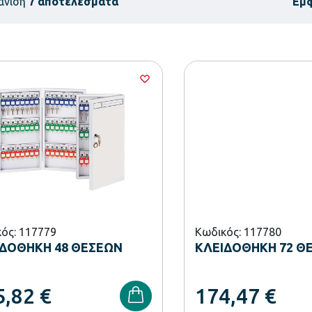
άνιση
7 αποτελέσματα
Εμ
ός: 117779
Κωδικός: 117780
ΙΔΟΘΗΚΗ 48 ΘΕΣΕΩΝ
ΚΛΕΙΔΟΘΗΚΗ 72 Θ
5,82
€
174,47
€