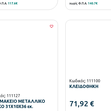
Φ.Π.Α.
117.6€
χωρίς Φ.Π.Α.
140.7€
Κωδικός: 111100
ΚΛΕΙΔΟΘΗΚΗ
ός: 111127
ΜΑΚΕΙΟ ΜΕΤΑΛΛΙΚΟ
71,92
€
Ο 31X10X36 εκ.