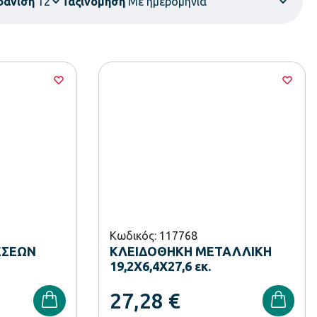
φάνιση
Ταξινόμηση
Κωδικός: 117768
ΕΣΕΩΝ
ΚΛΕΙΔΟΘΗΚΗ ΜΕΤΑΛΛΙΚΗ
19,2Χ6,4Χ27,6 εκ.
27,28
€