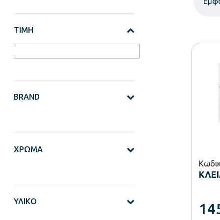
Εμφ
ΤΙΜΉ
BRAND
ΧΡΏΜΑ
Κωδικ
ΚΛΕ
ΥΛΙΚΌ
14