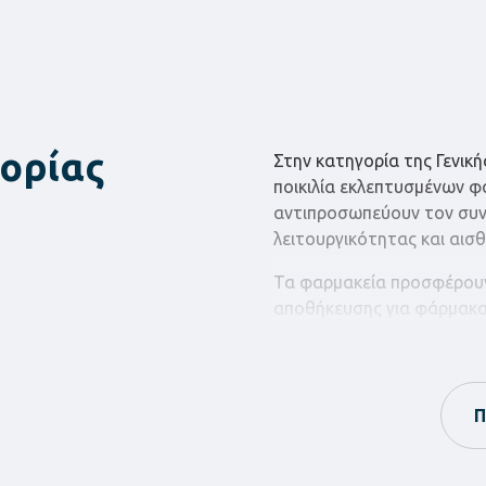
ορίας
Στην κατηγορία της Γενική
ποικιλία εκλεπτυσμένων φ
αντιπροσωπεύουν τον συν
λειτουργικότητας και αισθ
Τα φαρμακεία προσφέρουν
αποθήκευσης για φάρμακα,
είδη, ενώ οι κλειδοθήκες
κλειδιών και άλλων αντικε
Με τις λειτουργικές φαρμα
Π
μπορείτε να διατηρήσετε 
χώρο, προσθέτοντας παρά
αισθητική του περιβάλλον