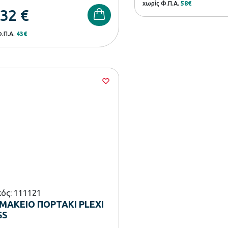
χωρίς Φ.Π.Α.
58€
,32
€
Φ.Π.Α.
43€
ός: 111121
ΑΚΕΙΟ ΠΟΡΤΑΚΙ PLEXI
SS