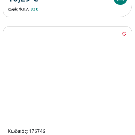
χωρίς Φ.Π.Α.
8.3€
Κωδικός: 176746