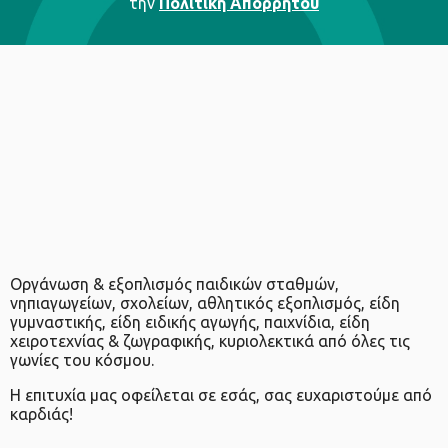
την
Πολιτική Απορρήτου
ομάδα μας είναι πάντα διαθέσιμη για να σας βοηθήσει να βρείτε
τον κατάλληλο εξοπλισμό που θα ταιριάζει στις ανάγκες σας στη
γιόγκα και το πιλάτες. Επικοινωνήστε μαζί μας σήμερα για να
μάθετε περισσότερα!
Οργάνωση & εξοπλισμός παιδικών σταθμών,
νηπιαγωγείων, σχολείων, αθλητικός εξοπλισμός, είδη
γυμναστικής, είδη ειδικής αγωγής, παιχνίδια, είδη
χειροτεχνίας & ζωγραφικής, κυριολεκτικά από όλες τις
γωνίες του κόσμου.
Η επιτυχία μας οφείλεται σε εσάς, σας ευχαριστούμε από
καρδιάς!