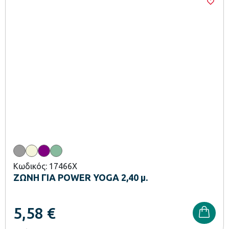
Κωδικός: 17466X
ΖΩΝΗ ΓΙΑ POWER YOGA 2,40 μ.
5,58
€