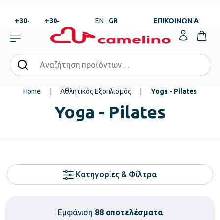
+30-
+30-
EN
GR
ΕΠΙΚΟΙΝΩΝΙΑ
23820-
23820-
|
99273
99673
Home
|
Αθλητικός Εξοπλισμός
|
Yoga - Pilates
Yoga - Pilates
Κατηγορίες & Φίλτρα
Εμφάνιση
88 αποτελέσματα