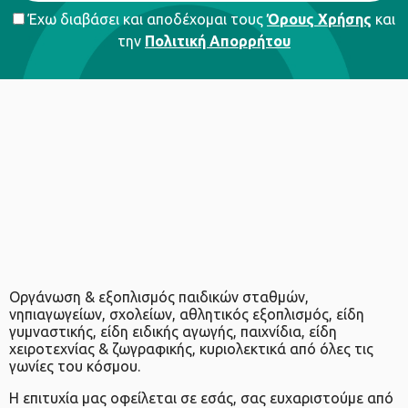
προμηθευτείτε τα καλύτερα ξύλινα βρεφικά παιχνίδια της
Έχω διαβάσει και αποδέχομαι τους
Όρους Χρήσης
και
αγοράς, αποκλειστικά από το Camelino.
την
Πολιτική Απορρήτου
Οργάνωση & εξοπλισμός παιδικών σταθμών,
νηπιαγωγείων, σχολείων, αθλητικός εξοπλισμός, είδη
γυμναστικής, είδη ειδικής αγωγής, παιχνίδια, είδη
χειροτεχνίας & ζωγραφικής, κυριολεκτικά από όλες τις
γωνίες του κόσμου.
Η επιτυχία μας οφείλεται σε εσάς, σας ευχαριστούμε από