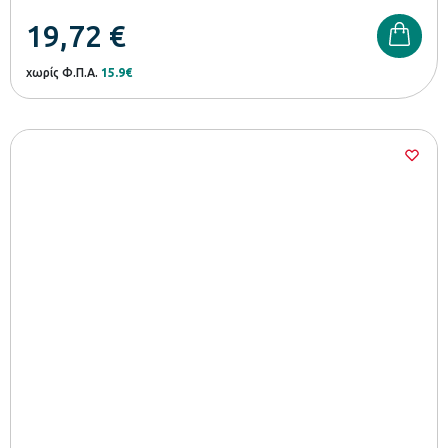
19,72
€
χωρίς Φ.Π.Α.
15.9€