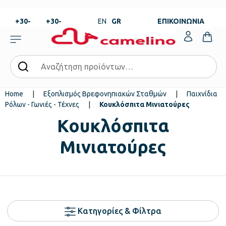
+30-
+30-
EN
GR
ΕΠΙΚΟΙΝΩΝΙΑ
23820-
23820-
|
99273
99673
Home
|
Εξοπλισμός Βρεφονηπιακών Σταθμών
|
Παιχνίδια
Ρόλων - Γωνιές - Τέχνες
|
Κουκλόσπιτα Μινιατούρες
Κουκλόσπιτα
Μινιατούρες
Κατηγορίες & Φίλτρα