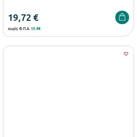
19,72
€
χωρίς Φ.Π.Α.
15.9€