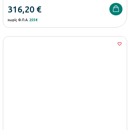
316,20
€
χωρίς Φ.Π.Α.
255€