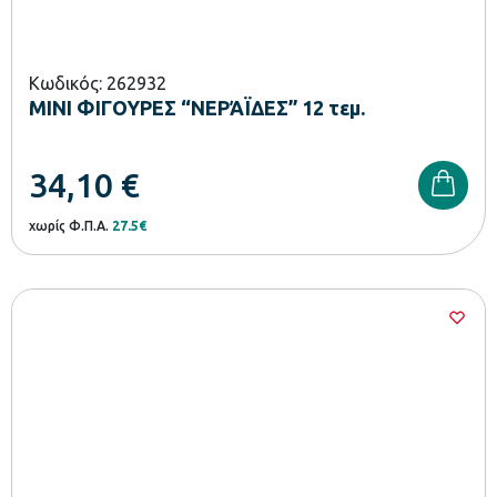
Κωδικός: 262932
ΜΙΝΙ ΦΙΓΟΥΡΕΣ “ΝΕΡΆΪΔΕΣ” 12 τεμ.
34,10
€
χωρίς Φ.Π.Α.
27.5€