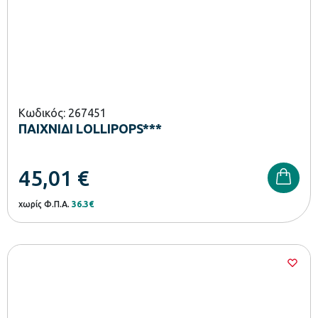
Κωδικός: 267451
ΠΑΙΧΝΙΔΙ LOLLIPOPS***
45,01
€
χωρίς Φ.Π.Α.
36.3€