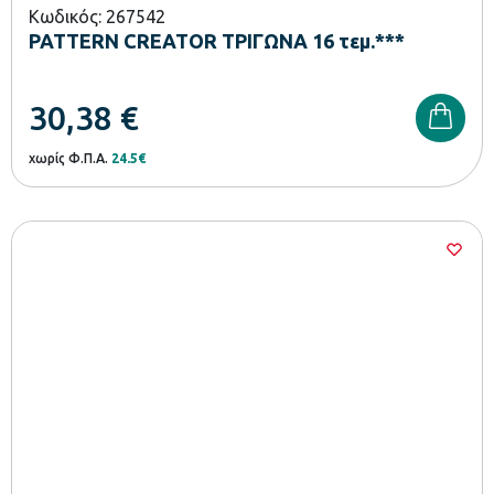
Κωδικός: 267542
PATTERN CREATOR ΤΡΙΓΩΝΑ 16 τεμ.***
30,38
€
χωρίς Φ.Π.Α.
24.5€