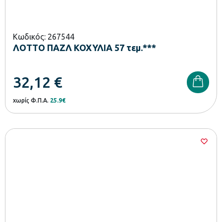
Κωδικός: 267544
ΛΟΤΤΟ ΠΑΖΛ ΚΟΧΥΛΙΑ 57 τεμ.***
32,12
€
χωρίς Φ.Π.Α.
25.9€