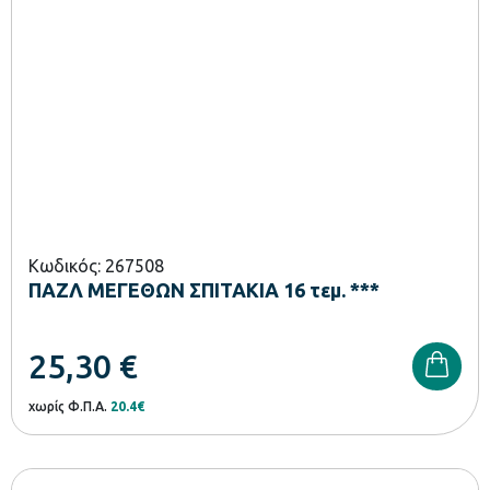
Κωδικός: 267508
ΠΑΖΛ ΜΕΓΕΘΩΝ ΣΠΙΤΑΚΙΑ 16 τεμ. ***
25,30
€
χωρίς Φ.Π.Α.
20.4€