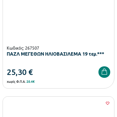
Κωδικός: 267507
ΠΑΖΛ ΜΕΓΕΘΩΝ ΗΛΙΟΒΑΣΙΛΕΜΑ 19 τεμ.***
25,30
€
χωρίς Φ.Π.Α.
20.4€