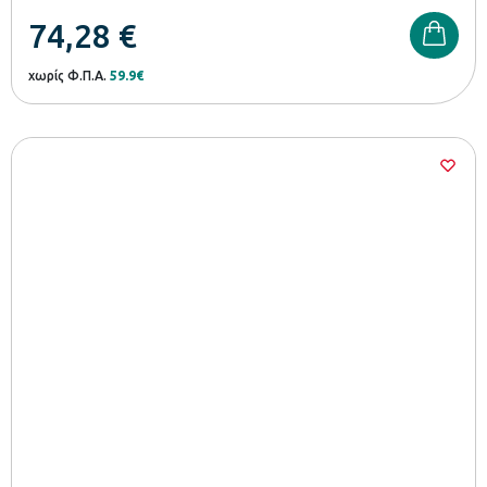
74,28
€
χωρίς Φ.Π.Α.
59.9€