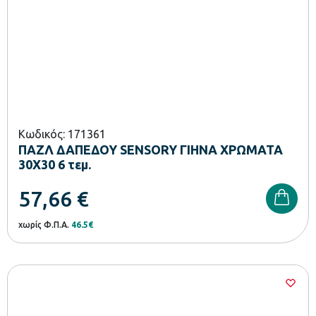
Κωδικός: 171361
ΠΑΖΛ ΔΑΠΕΔΟΥ SENSORY ΓΙΗΝΑ ΧΡΩΜΑΤΑ
30Χ30 6 τεμ.
57,66
€
χωρίς Φ.Π.Α.
46.5€