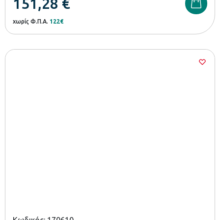
151,28
€
χωρίς Φ.Π.Α.
122€
Κωδικός: 170610