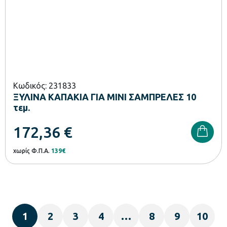
Κωδικός: 231833
ΞΥΛΙΝΑ ΚΑΠΑΚΙΑ ΓΙΑ MINI ΣΑΜΠΡΕΛΕΣ 10
τεμ.
172,36
€
χωρίς Φ.Π.Α.
139€
1
2
3
4
…
8
9
10