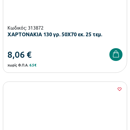
Κωδικός: 313872
ΧΑΡΤΟΝΑΚΙΑ 130 γρ. 50Χ70 εκ. 25 τεμ.
8,06
€
χωρίς Φ.Π.Α.
6.5€