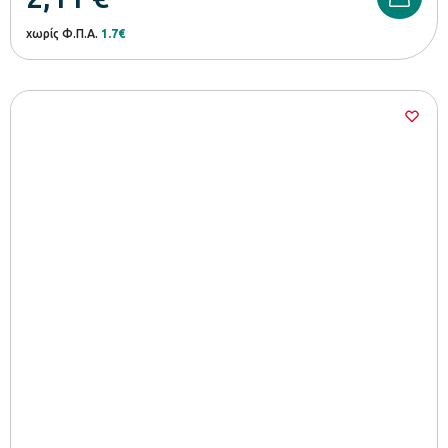
χωρίς Φ.Π.Α.
1.7€