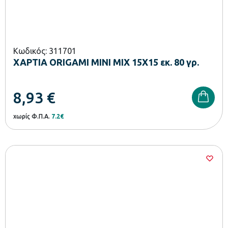
Κωδικός: 311701
ΧΑΡΤΙΑ ORIGAMI ΜΙΝΙ ΜΙΧ 15X15 εκ. 80 γρ.
8,93
€
χωρίς Φ.Π.Α.
7.2€