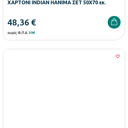
ΧΑΡΤΟΝΙ INDIAN HANIMA ΣΕΤ 50Χ70 εκ.
48,36
€
χωρίς Φ.Π.Α.
39€