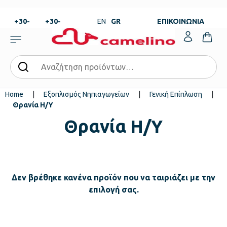
+30-
+30-
EN
GR
ΕΠΙΚΟΙΝΩΝΙΑ
23820-
23820-
|
99273
99673
Home
|
Εξοπλισμός Νηπιαγωγείων
|
Γενική Επίπλωση
|
Θρανία Η/Υ
Θρανία Η/Υ
Δεν βρέθηκε κανένα προϊόν που να ταιριάζει με την
επιλογή σας.