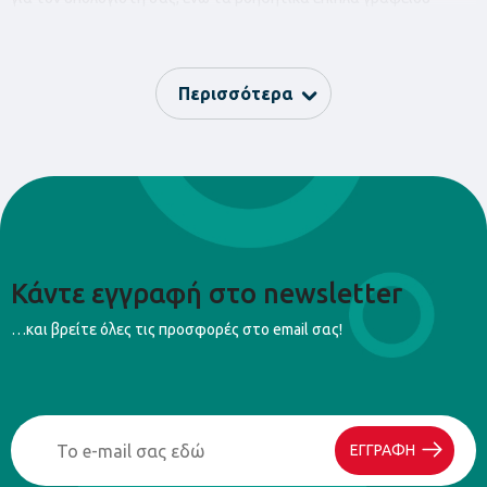
παρέχουν επιπλέον αποθηκευτικό χώρο και οργάνωση για τα
εργαλεία και τα αντικείμενα γραφείου σας. Με διαφορετικά
μεγέθη που προσαρμόζονται στις ανάγκες σας, μπορείτε να
δημιουργήσετε το ιδανικό γραφείο για τον χώρο εργασίας ή το
Περισσότερα
σπίτι σας.
Επιλέξτε Camelino για να αναβαθμίσετε τον χώρο εργασίας σας με
υψηλής ποιότητας θρανία Η/Υ και βοηθητικά επίπλα γραφείου που
συνδυάζουν λειτουργικότητα και στυλ.
Κάντε εγγραφή στο newsletter
…και βρείτε όλες τις προσφορές στο email σας!
ΕΓΓΡΑΦΗ