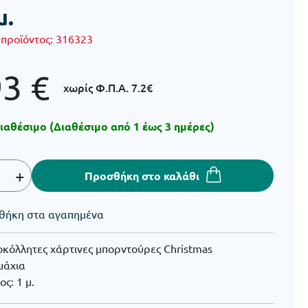
μ.
 προϊόντος:
316323
93
€
χωρίς Φ.Π.Α.
7.2€
ιαθέσιμο (Διαθέσιμο από 1 έως 3 ημέρες)
+
Προσθήκη στο καλάθι
θήκη στα αγαπημένα
οκόλλητες χάρτινες μπορντούρες Christmas
μάχια
ς: 1 μ.