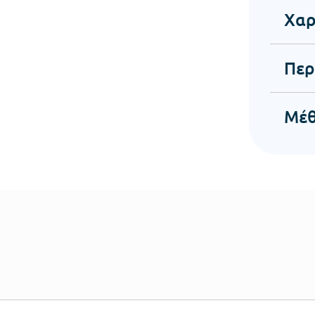
Χαρ
Περ
Μέθ