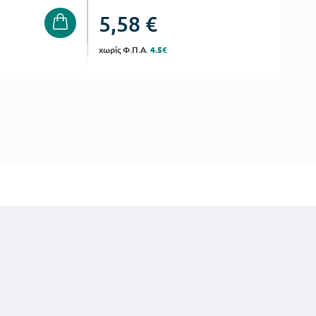
5,58
€
χωρίς Φ.Π.Α.
4.5€