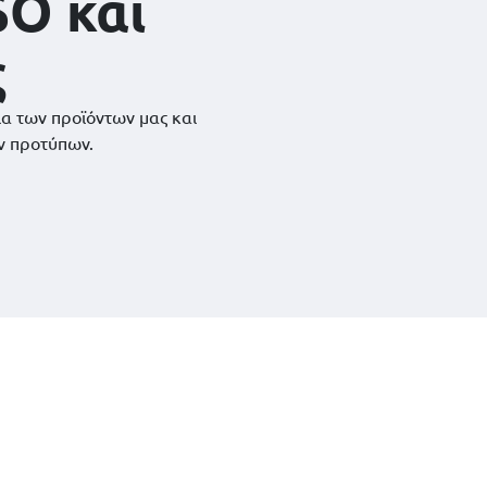
SO και
ς
ια των προϊόντων μας και
ν προτύπων.