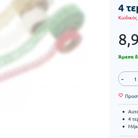
4 τε
Κωδικός
8,
Άμεσα δ
-
Προσ
Αυτ
4 τε
Μήκο