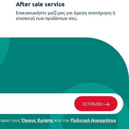
After sale service
Επικοινωνήστε μαζί μας για άμεση συντήρηση ή
επισκευή των προϊόντων σας.
ΕΓΓΡΑΦΗ
χομαι τους
Όρους Χρήσης
και την
Πολιτική Απορρήτου