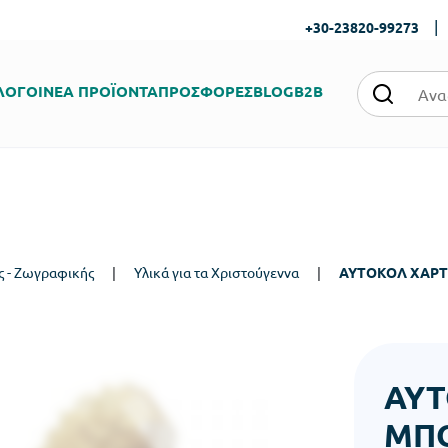
|
+30-23820-99273
ΛΟΓΟΙ
ΝΕΑ ΠΡΟΪΟΝΤΑ
ΠΡΟΣΦΟΡΕΣ
BLOG
B2B
ς - Ζωγραφικής
|
Υλικά για τα Χριστούγεννα
|
ΑΥΤΟΚΟΛ ΧΑΡΤ 
ΑΥΤ
ΜΠΟ