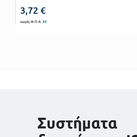
3,72
€
χωρίς Φ.Π.Α.
3€
Συστήματα