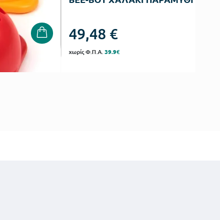
49,48
€
χωρίς Φ.Π.Α.
39.9€