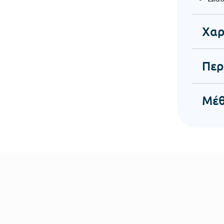
Χαρ
Περ
Μέθ