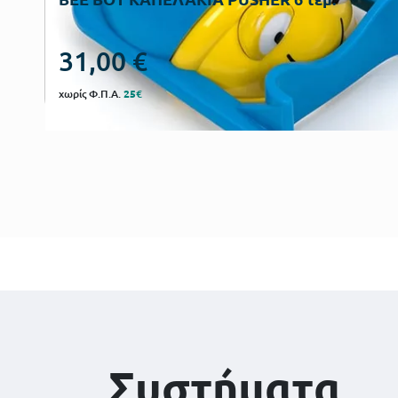
31,00
€
χωρίς Φ.Π.Α.
25€
Συστήματα