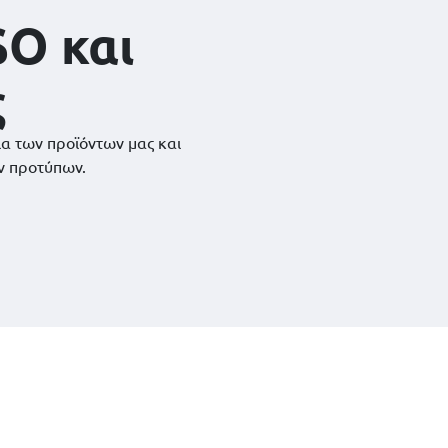
SO και
ς
ια των προϊόντων μας και
ν προτύπων.