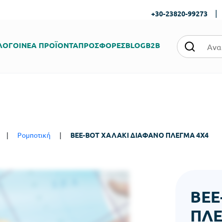
|
+30-23820-99273
ΛΟΓΟΙ
ΝΕΑ ΠΡΟΪΟΝΤΑ
ΠΡΟΣΦΟΡΕΣ
BLOG
B2B
|
Ρομποτική
|
BEE-BOT ΧΑΛΑΚΙ ΔΙΑΦΑΝΟ ΠΛΕΓΜΑ 4Χ4
BEE
ΠΛΕ