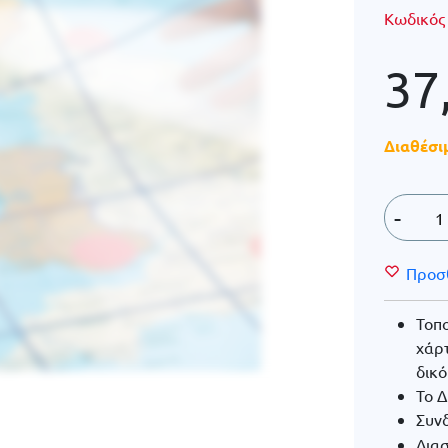
Κωδικός
37
Διαθέσι
-
Προσ
Τοπ
χάρτ
δικό
Το Δ
Συνδ
Διασ