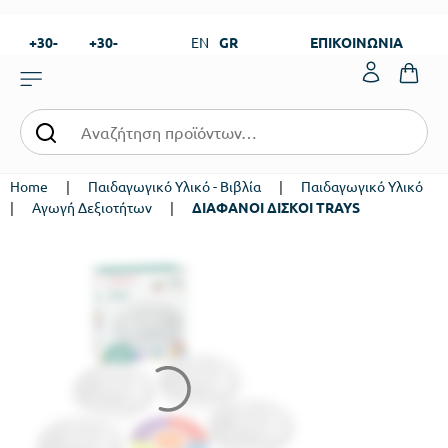
+30-
+30-
EN
GR
ΕΠΙΚΟΙΝΩΝΙΑ
23820-
23820-
|
99273
99673
Home
|
Παιδαγωγικό Υλικό - Βιβλία
|
Παιδαγωγικό Υλικό
|
Αγωγή Δεξιοτήτων
|
ΔΙΑΦΑΝΟΙ ΔΙΣΚΟΙ TRAYS