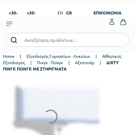
+30-
+30-
EN
GR
ΕΠΙΚΟΙΝΩΝΙΑ
23820-
23820-
|
99273
99673
Home
|
Εξοπλισμός Γυμνασίων - Λυκείων
|
Αθλητικός
Εξοπλισμός
|
Πινγκ - Πονγκ
|
Αξεσουάρ
|
ΔΙΧΤΥ
ΠΙΝΓΚ ΠΟΝΓΚ ΜΕ ΣΤΗΡΙΓΜΑΤΑ