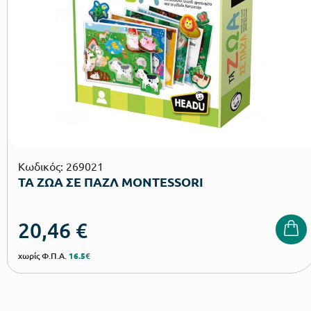
Κωδικός: 269021
ΤΑ ΖΩΑ ΣΕ ΠΑΖΛ MONTESSORI
20,46
€
χωρίς Φ.Π.Α.
16.5€