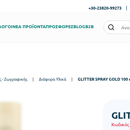
|
+30-23820-99273
ΛΟΓΟΙ
ΝΕΑ ΠΡΟΪΟΝΤΑ
ΠΡΟΣΦΟΡΕΣ
BLOG
B2B
ς - Ζωγραφικής
|
Διάφορα Υλικά
|
GLITTER SPRAY GOLD 100 
GLI
Κωδικός