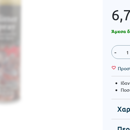
6,
Άμεσα δ
-
Προσ
Ιδαν
Ποσό
Χαρ
Περ