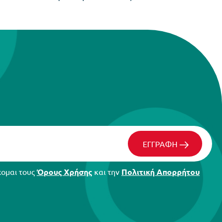
ΕΓΓΡΑΦΗ
χομαι τους
Όρους Χρήσης
και την
Πολιτική Απορρήτου