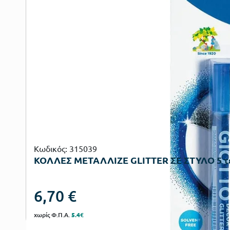
Κωδικός: 315039
ΚΟΛΛΕΣ ΜΕΤΑΛΛΙΖΕ GLITTER ΣΕ ΣΤΥΛΟ 5 τ
6,70
€
χωρίς Φ.Π.Α.
5.4€