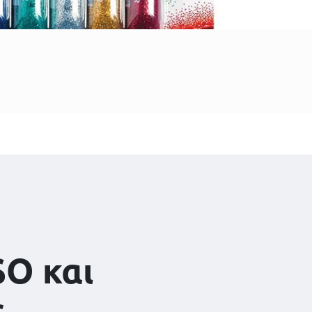
SO και
ς