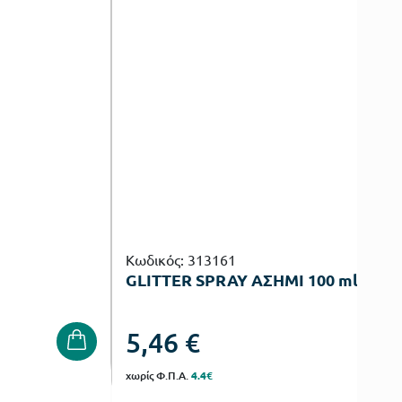
Κωδικός: 313161
GLITTER SPRAY ΑΣΗΜΙ 100 ml
5,46
€
χωρίς Φ.Π.Α.
4.4€