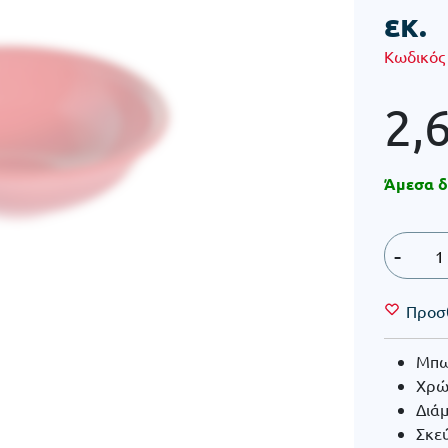
εκ.
Κωδικός
2,
Άμεσα δ
-
Προσ
Μπω
Χρώ
Διάμ
Σκε