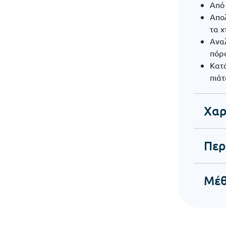
Από 
Απολ
τα 
Ανα
πόρ
Κατ
πιά
Χαρ
Περ
Μέθ