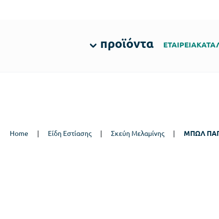
προϊόντα
ΕΤΑΙΡΕΙΑ
ΚΑΤΑ
Home
|
Είδη Εστίασης
|
Σκεύη Μελαμίνης
|
ΜΠΩΛ ΠΑΓ