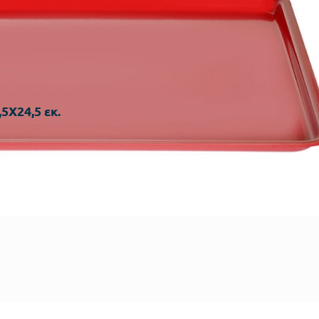
Χ24,5 εκ.