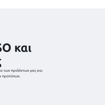
SO και
ς
ια των προϊόντων μας και
ν προτύπων.