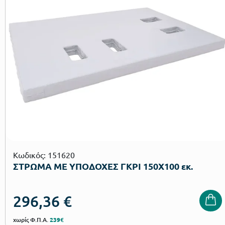
Κωδικός: 151620
ΣΤΡΩΜΑ ΜΕ ΥΠΟΔΟΧΕΣ ΓΚΡΙ 150Χ100 εκ.
296,36
€
χωρίς Φ.Π.Α.
239€