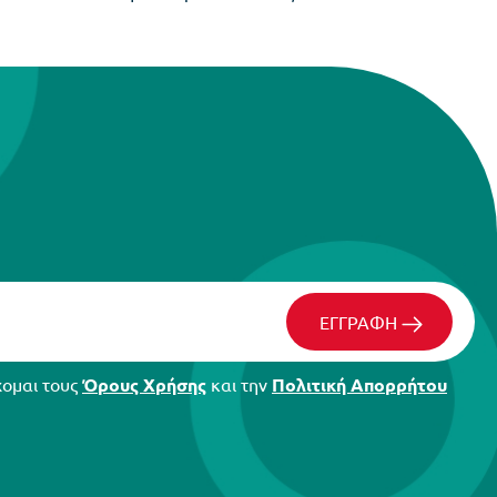
ΕΓΓΡΑΦΗ
χομαι τους
Όρους Χρήσης
και την
Πολιτική Απορρήτου