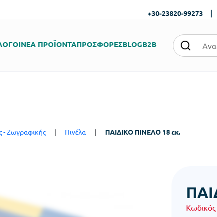
|
+30-23820-99273
ΛΟΓΟΙ
ΝΕΑ ΠΡΟΪΟΝΤΑ
ΠΡΟΣΦΟΡΕΣ
BLOG
B2B
ς - Ζωγραφικής
|
Πινέλα
|
ΠΑΙΔΙΚΟ ΠΙΝΕΛΟ 18 εκ.
ΠΑΙ
Κωδικός