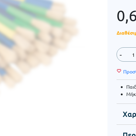
0,
Διαθέσι
-
Προσ
Παιδ
Μήκο
Χαρ
Περ