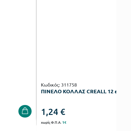
Κωδικός: 311758
ΠΙΝΕΛΟ ΚΟΛΛΑΣ CREALL 12 εκ.
1,24
€
χωρίς Φ.Π.Α.
1€