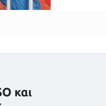
SO και
ς