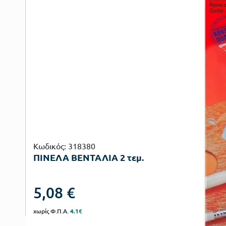
Κωδικός: 318380
ΠΙΝΕΛΑ ΒΕΝΤΑΛΙΑ 2 τεμ.
5,08
€
χωρίς Φ.Π.Α.
4.1€