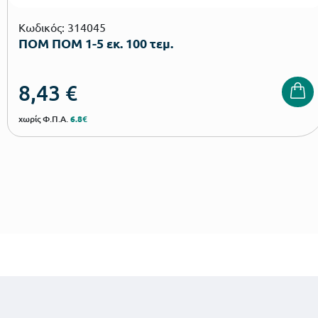
Κωδικός: 314045
ΠΟΜ ΠΟΜ 1-5 εκ. 100 τεμ.
8,43
€
χωρίς Φ.Π.Α.
6.8€