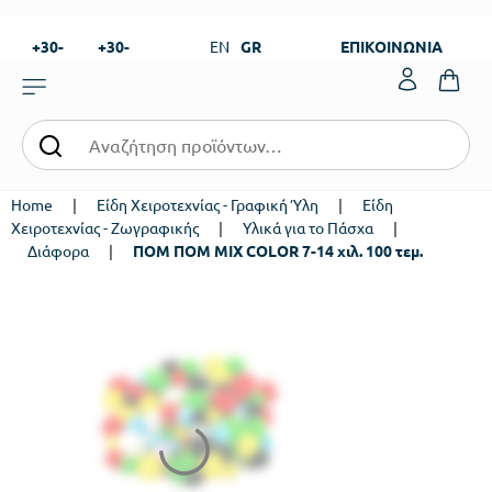
+30-
+30-
EN
GR
ΕΠΙΚΟΙΝΩΝΙΑ
23820-
23820-
|
99273
99673
Home
|
Είδη Χειροτεχνίας - Γραφική Ύλη
|
Είδη
Χειροτεχνίας - Ζωγραφικής
|
Υλικά για το Πάσχα
|
Διάφορα
|
ΠΟΜ ΠΟΜ MIX COLOR 7-14 χιλ. 100 τεμ.