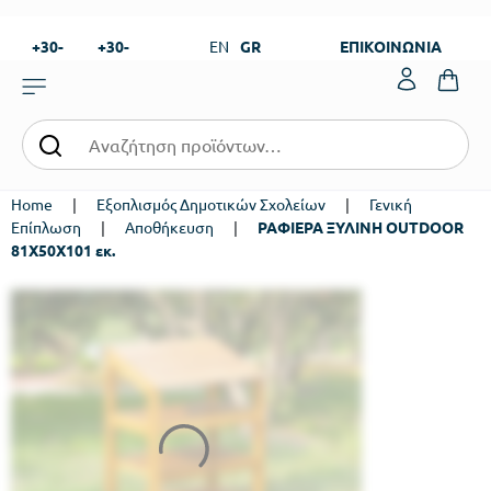
+30-
+30-
EN
GR
ΕΠΙΚΟΙΝΩΝΙΑ
23820-
23820-
|
99273
99673
Home
|
Εξοπλισμός Δημοτικών Σχολείων
|
Γενική
Επίπλωση
|
Αποθήκευση
|
ΡΑΦΙΕΡΑ ΞΥΛΙΝΗ OUTDOOR
81Χ50Χ101 εκ.