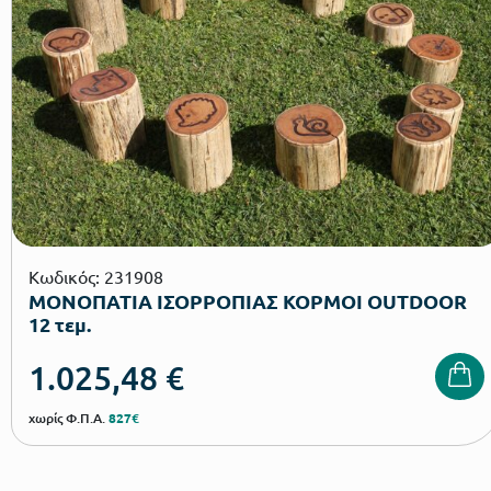
Κωδικός: 231908
ΜΟΝΟΠΑΤΙΑ ΙΣΟΡΡΟΠΙΑΣ ΚΟΡΜΟΙ OUTDOOR
12 τεμ.
1.025,48
€
χωρίς Φ.Π.Α.
827€