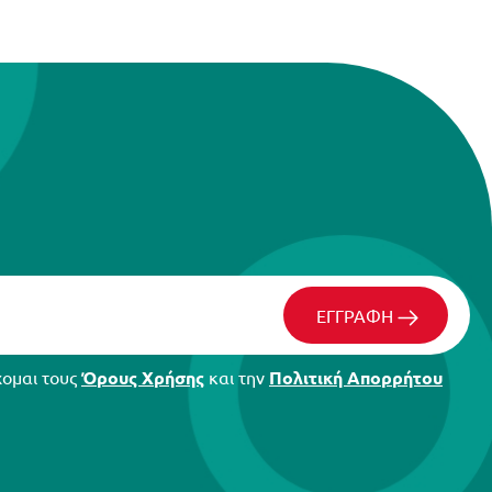
ΕΓΓΡΑΦΗ
χομαι τους
Όρους Χρήσης
και την
Πολιτική Απορρήτου