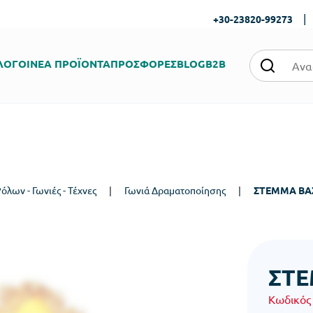
|
+30-23820-99273
ΛΟΓΟΙ
ΝΕΑ ΠΡΟΪΟΝΤΑ
ΠΡΟΣΦΟΡΕΣ
BLOG
B2B
όλων - Γωνιές - Τέχνες
|
Γωνιά Δραματοποίησης
|
ΣΤΕΜΜΑ ΒΑΣ
ΣΤΕ
Κωδικός