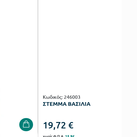
Κωδικός: 246003
ΣΤΕΜΜΑ ΒΑΣΙΛΙΑ
19,72
€
χωρίς Φ.Π.Α.
15.9€