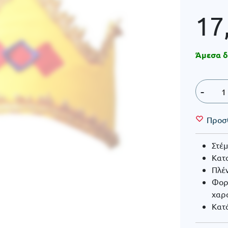
17
Άμεσα δ
-
Προσ
Στέ
Κατ
Πλέν
Φορώ
χαρ
Κατά