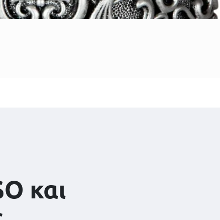
SO και
ς