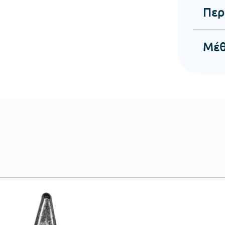
Περ
Μέθ