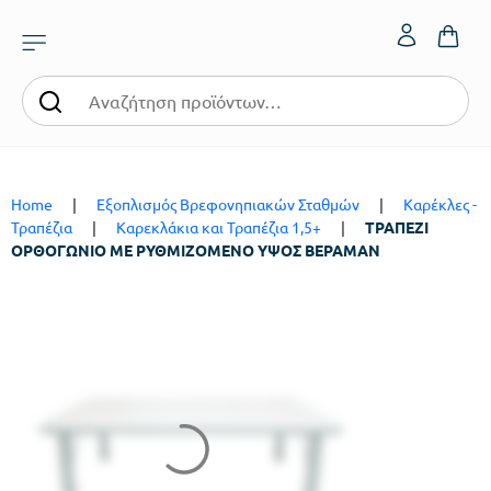
Home
|
Εξοπλισμός Βρεφονηπιακών Σταθμών
|
Καρέκλες -
Τραπέζια
|
Καρεκλάκια και Τραπέζια 1,5+
|
ΤΡΑΠΕΖΙ
ΟΡΘΟΓΩΝΙΟ ΜΕ ΡΥΘΜΙΖΟΜΕΝΟ ΥΨΟΣ ΒΕΡΑΜΑΝ