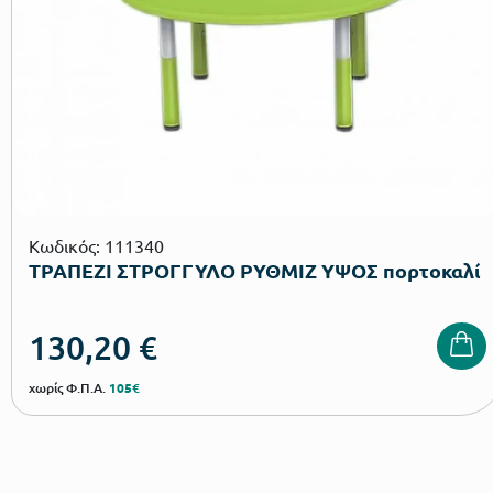
Κωδικός: 111340
ΤΡΑΠΕΖΙ ΣΤΡΟΓΓΥΛΟ ΡΥΘΜΙΖ ΥΨΟΣ πορτοκαλί
130,20
€
χωρίς Φ.Π.Α.
105€