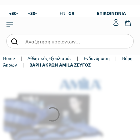
+30-
+30-
EN
GR
ΕΠΙΚΟΙΝΩΝΙΑ
23820-
23820-
|
99273
99673
Home
|
Αθλητικός Εξοπλισμός
|
Ενδυνάμωση
|
Βάρη
Άκρων
|
ΒΑΡΗ ΑΚΡΩΝ AMILA ΖΕΥΓΟΣ