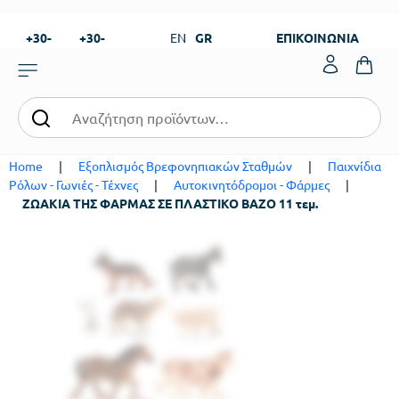
+30-
+30-
EN
GR
ΕΠΙΚΟΙΝΩΝΙΑ
23820-
23820-
|
99273
99673
Home
|
Εξοπλισμός Βρεφονηπιακών Σταθμών
|
Παιχνίδια
Ρόλων - Γωνιές - Τέχνες
|
Αυτοκινητόδρομοι - Φάρμες
|
ΖΩΑΚΙΑ ΤΗΣ ΦΑΡΜΑΣ ΣΕ ΠΛΑΣΤΙΚΟ ΒΑΖΟ 11 τεμ.